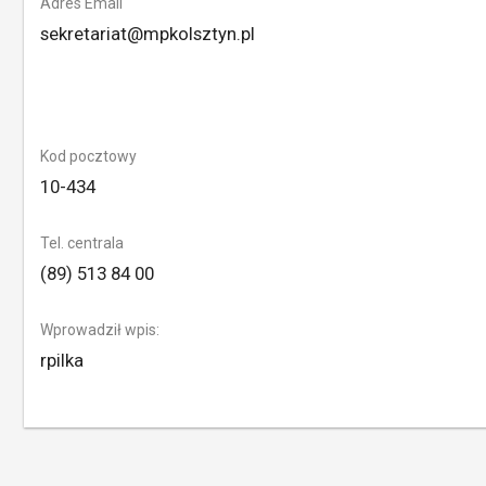
Adres Email
sekretariat@mpkolsztyn.pl
Kod pocztowy
10-434
Tel. centrala
(89) 513 84 00
Wprowadził wpis:
rpilka