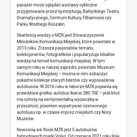
pasażer może oglądać wystawy cykliczne
przygotowane przez tę instytucję, Bałtyckiego Teatru
Dramatycznego, Centrum Kultury, Filharmonii czy
Parku Wodnego Koszalin.
Skarbnicą wiedzy o MZK jest Stowarzyszenie
Miłośników Komunikacji Miejskiej, które powstało w
2013 roku. Zrzesza pasjonatów tematu,
kolekcjonerów, fotografików i popularyzuje lokalnie
wiedzę na temat komunikacji miejskiej. W tym
samym roku w naszej zajezdni, powstało Muzeum
Komunikacji Miejskiej – można w nim zobaczyć
pokaźne kolekcje starych biletów czy wyposażenia
autobusów. W 2016 roku w taborze MZK pojawiła się
prawdziwa gratka: autobus Ikarus 280.70E – jeśli ktoś
ma ochotę na sentymentalną wycieczkę w
przeszłość, powinien wypatrywać czerwonego
autobusu np. w czasie imprez miejskich czy Nocy
Muzeów.
Nowością we flocie MZK jest 5 autobusów
hybrydowych marki Volvo. Od czerwca 2021 roku linię