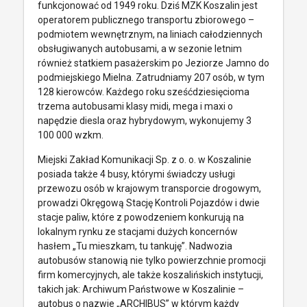
funkcjonować od 1949 roku. Dziś MZK Koszalin jest
operatorem publicznego transportu zbiorowego –
podmiotem wewnętrznym, na liniach całodziennych
obsługiwanych autobusami, a w sezonie letnim
również statkiem pasażerskim po Jeziorze Jamno do
podmiejskiego Mielna. Zatrudniamy 207 osób, w tym
128 kierowców. Każdego roku sześćdziesięcioma
trzema autobusami klasy midi, mega i maxi o
napędzie diesla oraz hybrydowym, wykonujemy 3
100 000 wzkm.
Miejski Zakład Komunikacji Sp. z o. o. w Koszalinie
posiada także 4 busy, którymi świadczy usługi
przewozu osób w krajowym transporcie drogowym,
prowadzi Okręgową Stację Kontroli Pojazdów i dwie
stacje paliw, które z powodzeniem konkurują na
lokalnym rynku ze stacjami dużych koncernów
hasłem „Tu mieszkam, tu tankuję”. Nadwozia
autobusów stanowią nie tylko powierzchnie promocji
firm komercyjnych, ale także koszalińskich instytucji,
takich jak: Archiwum Państwowe w Koszalinie –
autobus o nazwie „ARCHIBUS” w którym każdy