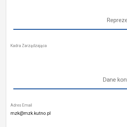
Repreze
Kadra Zarządzająca
Dane kon
Adres Email
mzk@mzk.kutno.pl