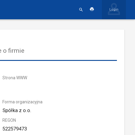
Login
 o firmie
Strona WWW
Forma organizacyjna
Spółka z o.o.
REGON
522579473