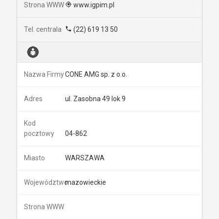
www.igpim.pl
(22) 619 13 50
CONE AMG sp. z o.o.
ul. Zasobna 49 lok 9
04-862
WARSZAWA
mazowieckie